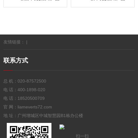
友情链接： |
联系方式
总 机：
020-87572500
电 话：
400-1898-020
电 话：
18520500709
官 网：liameverts72.com
地 址：广州增城区中城智慧园B1栋办公楼
扫一扫