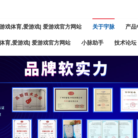
游戏体育,爱游戏| 爱游戏官方网站
关于宇脉
产品
体育,爱游戏| 爱游戏官方网站
小脉助手
技术论坛