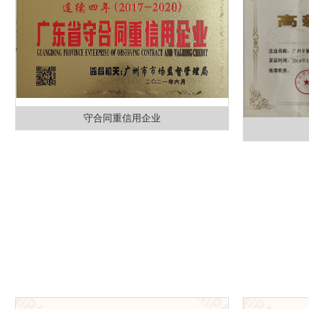
守合同重信用企业