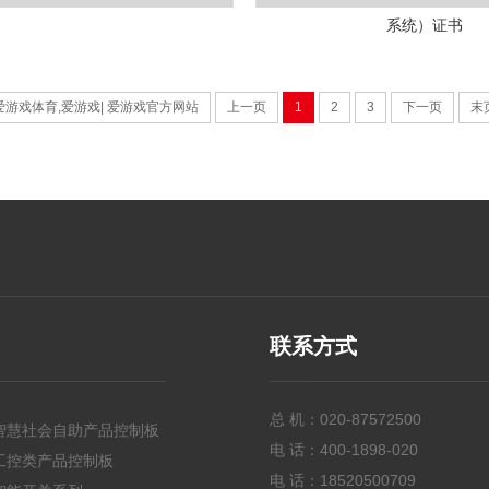
系统）证书
爱游戏体育,爱游戏| 爱游戏官方网站
上一页
1
2
3
下一页
末
联系方式
总 机：
020-87572500
智慧社会自助产品控制板
电 话：
400-1898-020
工控类产品控制板
电 话：
18520500709