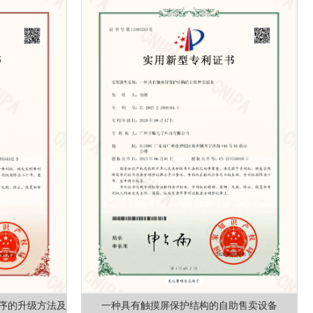
序的升级方法及
一种具有触摸屏保护结构的自助售卖设备