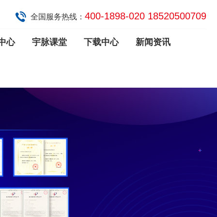
400-1898-020 18520500709
全国服务热线：
中心
宇脉课堂
下载中心
新闻资讯