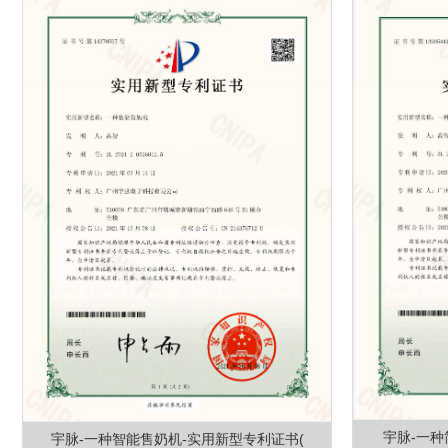
宇脉-一
宇脉-一种智能售奶机-实用新型专利证书(