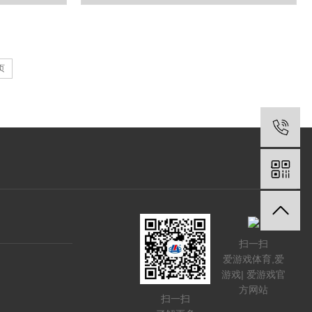
页
扫一扫
爱游戏体育,爱
游戏| 爱游戏官
方网站
扫一扫