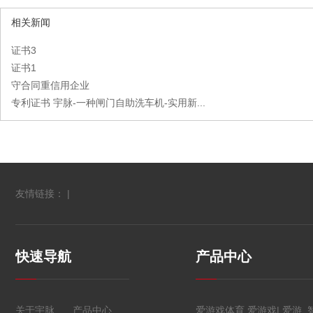
相关新闻
证书3
证书1
守合同重信用企业
专利证书 宇脉-一种闸门自助洗车机-实用新...
友情链接： |
快速导航
产品中心
关于宇脉
产品中心
爱游戏体育,爱游戏| 爱游