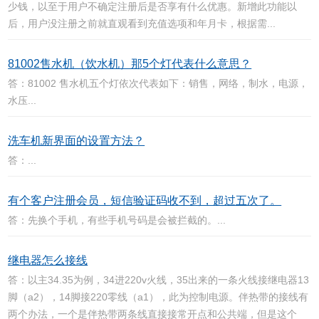
少钱，以至于用户不确定注册后是否享有什么优惠。新增此功能以
后，用户没注册之前就直观看到充值选项和年月卡，根据需...
81002售水机（饮水机）那5个灯代表什么意思？
答：81002 售水机五个灯依次代表如下：销售，网络，制水，电源，
水压...
洗车机新界面的设置方法？
答：...
有个客户注册会员，短信验证码收不到，超过五次了。
答：先换个手机，有些手机号码是会被拦截的。...
继电器怎么接线
答：以主34.35为例，34进220v火线，35出来的一条火线接继电器13
脚（a2），14脚接220零线（a1），此为控制电源。伴热带的接线有
两个办法，一个是伴热带两条线直接接常开点和公共端，但是这个