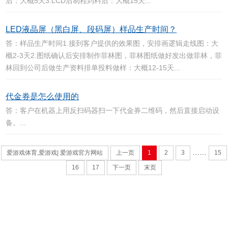
后：大概5天3.LCD后制程到料后：大概15天...
LED液晶屏（黑白屏、段码屏）样品生产时间？
答：样品生产时间1.接到客户提供的效果图，安排画逻辑走线图：大
概2-3天2.图纸确认后安排制作菲林图，菲林图纸做好发出做菲林，菲
林回到公司后做生产资料排单投料做样：大概12-15天...
代金券是怎么使用的
答：客户在机器上用反扫码器扫一下代金券二维码，然后直接启动设
备。...
……
爱游戏体育,爱游戏| 爱游戏官方网站
上一页
1
2
3
15
16
17
下一页
末页