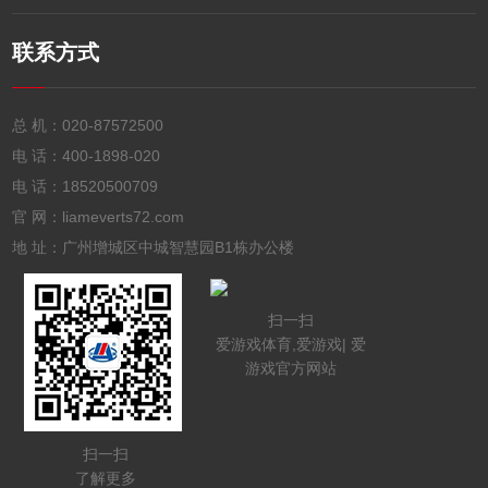
联系方式
总 机：
020-87572500
电 话：
400-1898-020
电 话：
18520500709
官 网：liameverts72.com
地 址：广州增城区中城智慧园B1栋办公楼
扫一扫
爱游戏体育,爱游戏| 爱
游戏官方网站
扫一扫
了解更多