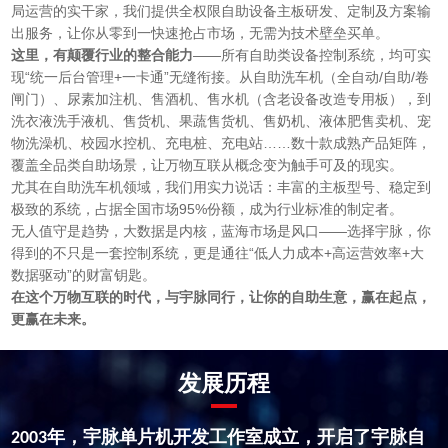
局运营的实干家，我们提供全权限自助设备主板研发、定制及方案输
出服务，让你从零到一快速抢占市场，无需为技术壁垒买单。
这里，有颠覆行业的整合能力
——所有自助类设备控制系统，均可实
现“统一后台管理
+
一卡通”无缝衔接。从自助洗车机（全自动
/
自助
/
卷
闸门）、尿素加注机、售酒机、售水机（含老设备改造专用板），到
洗衣液洗手液机、售货机、果蔬售货机、售奶机、液体肥售卖机
、宠
物洗澡机、校园水控机、充电桩、充电站……数十款成熟产品矩阵，
覆盖全品类自助场景，让万物互联从概念变为触手可及的现实。
尤其在自助洗车机领域，我们用实力说话：丰富的主板型号、稳定到
极致的系统，占据全国市场
95%
份额，成为行业标准的制定者。
无人值守是趋势，大数据是内核，蓝海市场是风口
——选择宇脉，你
得到的不只是一套控制系统，更是通往“低人力成本
+
高运营效率
+
大
数据驱动”的财富钥匙。
在这个万物互联的时代，与宇脉同行，让你的自助生意，赢在起点，
更赢在未来。