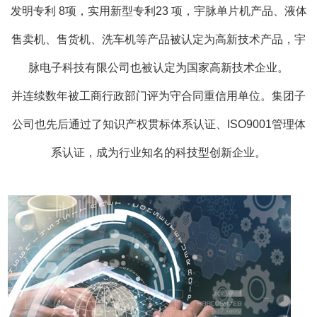
发明专利 8项，实用新型专利23 项，宇脉单片机产品、液体
主研发创新之路，先后为国内外客户定制
售卖机、售货机、洗车机等产品被认定为高新技术产品，宇
维修检测设备系列控制系统、终端信息采
脉电子科技有限公司也被认定为国家高新技术企业。
系统、熨烫机定位控制系统、自动波箱清
并连续数年被工商行政部门评为守合同重信用单位。集团子
统。
自助语音导游模块。
电影座椅
GPS
4D
公司也先后通过了知识产权贯标体系认证、ISO9001管理体
生产线润滑系统。钣金攻丝模块。升降桌
系认证，成为行业知名的科技型创新企业。
凭借扎实的技术基础，在行业里积
………
碑及美誉度。