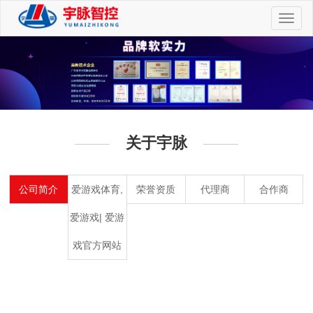
切
换
导
航
关于宇脉
公司简介
爱游戏体育,
荣誉资质
代理商
合作商
爱游戏| 爱游
戏官方网站