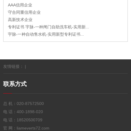
AAA信用企业
守合同重信用企业
高新技术企业
专利证书 宇脉-一种闸门自助洗车机-实用新...
宇脉-一种自动售水机-实用新型专利证书...
友情链接： |
联系方式
总 机：
020-87572500
电 话：
400-1898-020
电 话：
18520500709
官 网：liameverts72.com