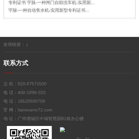
专利证书 宇脉-一种闸门自助洗车机-实用新...
宇脉-一种自动售水机-实用新型专利证书...
友情链接： |
联系方式
总 机：
020-87572500
电 话：
400-1898-020
电 话：
18520500709
官 网：liameverts72.com
地 址：广州增城区中城智慧园B1栋办公楼