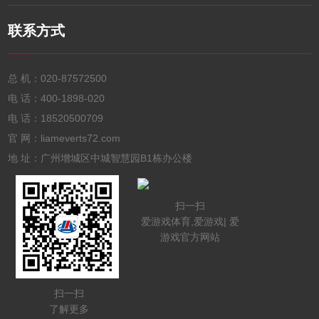
联系方式
总 机：
020-87572500
电 话：
400-1898-020
电 话：
18520500709
官 网：liameverts72.com
地 址：广州增城区中城智慧园B1栋办公楼
扫一扫
爱游戏体育,爱游戏| 爱
游戏官方网站
扫一扫
了解更多