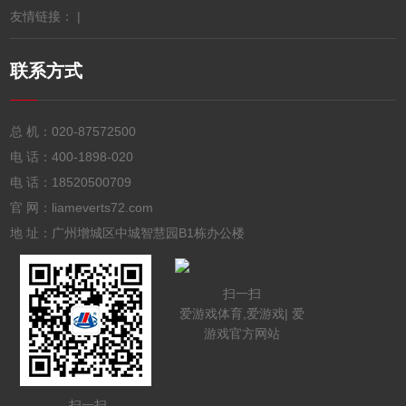
友情链接： |
联系方式
总 机：
020-87572500
电 话：
400-1898-020
电 话：
18520500709
官 网：liameverts72.com
地 址：广州增城区中城智慧园B1栋办公楼
扫一扫
爱游戏体育,爱游戏| 爱
游戏官方网站
扫一扫