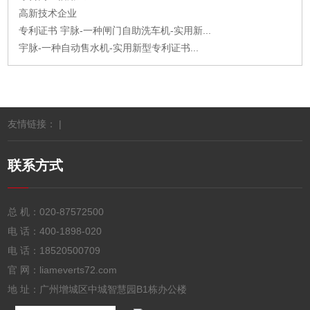
高新技术企业
专利证书 宇脉-一种闸门自助洗车机-实用新...
宇脉-一种自动售水机-实用新型专利证书...
友情链接： |
联系方式
总 机：
020-87572500
电 话：
400-1898-020
电 话：
18520500709
官 网：liameverts72.com
地 址：广州增城区中城智慧园B1栋办公楼