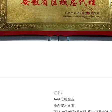
证书2
AAA信用企业
高新技术企业
宇脉-一种自动售水机-实用新型专利证书