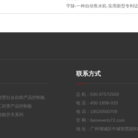
宇脉-一种自动售水机-实用新型专利证书
联系方式
总 机：
020-87572500
智慧社会自助产品控制板
电 话：
400-1898-020
工控类产品控制板
电 话：
18520500709
智能开关系列
官 网：liameverts72.com
地 址：广州增城区中城智慧园B